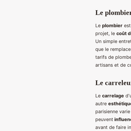
Le plombie
Le
plombier
est
projet, le
coût d
Un simple entre
que le remplace
tarifs de plombe
artisans et de c
Le carreleu
Le
carrelage
d'u
autre
esthétiqu
parisienne varie
peuvent
influenc
avant de faire i