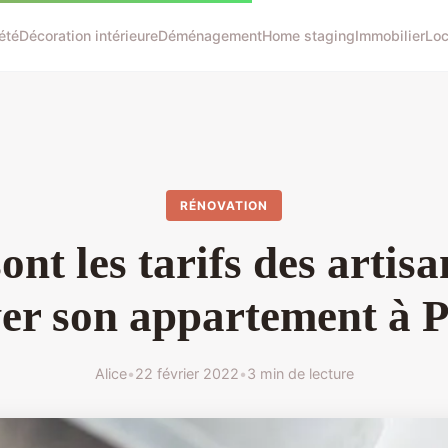
été
Décoration intérieure
Déménagement
Home staging
Immobilier
Loc
RÉNOVATION
ont les tarifs des artis
er son appartement à P
Alice
•
22 février 2022
•
3 min de lecture