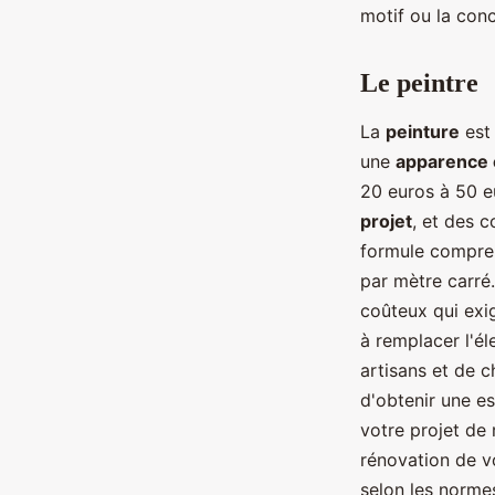
motif ou la con
Le peintre
La
peinture
est 
une
apparence 
20 euros à 50 eu
projet
, et des 
formule compren
par mètre carré
coûteux qui exi
à remplacer l'él
artisans et de 
d'obtenir une es
votre projet de 
rénovation de vo
selon les normes