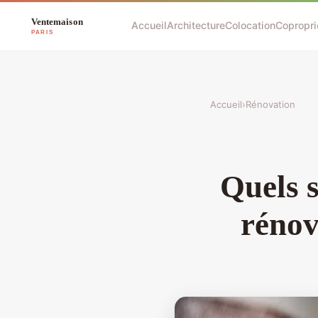
Accueil
Architecture
Colocation
Copropri
Accueil
›
Rénovation
Quels s
rénov